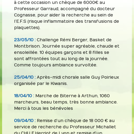
à cette occasion un chèque de 6000€ au
Professeur Garraud, accompagné du docteur
Cognasse, pour aider la recherche au sein de
l’E.F.S (risque inflammatoire des transfusions de
plaquettes).
23/05/10 :
Challenge Rémi Berger, Basket de
Montbrison. Journée super agréable, chaude et
ensoleillée. 10 équipes garçons et 8 filles se
sont affrontées tout au long de la journée.
Comme toujours ambiance survoltée.
25/04/10 :
Après-midi chorale salle Guy Poirieux
organisée par le Kiwanis.
18/04/10 :
Marche de Biterne à Arthun, 1060
marcheurs, beau temps, très bonne ambiance.
Merci à tous les bénévoles
09/04/10 :
Remise d’un chèque de 18 000 € au
service de recherche du Professeur Michallet
du CHU E.Herriot de Lyon et remise d’un